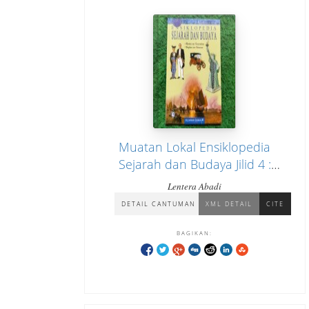
Muatan Lokal Ensiklopedia
Sejarah dan Budaya Jilid 4 :
Sejarah Dunia "Revolusi dan
Lentera Abadi
Kemerdekaan, Unifikasi dan
DETAIL CANTUMAN
XML DETAIL
CITE
Kolonisasi"
BAGIKAN: