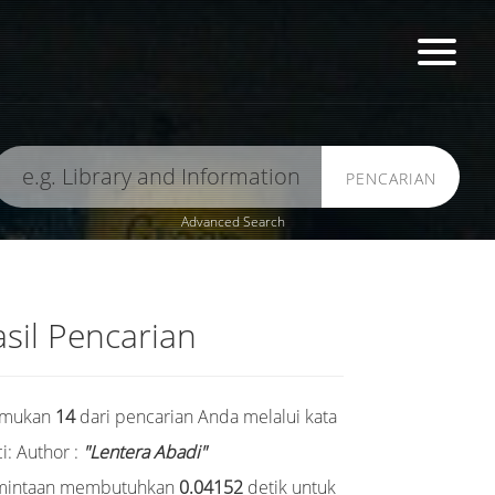
PENCARIAN
Advanced Search
sil Pencarian
emukan
14
dari pencarian Anda melalui kata
i:
Author :
"Lentera Abadi"
mintaan membutuhkan
0.04152
detik untuk