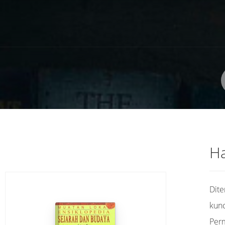
Pengarang
ISBN/ISSN
Lokasi
Ha
Dit
kunc
Per