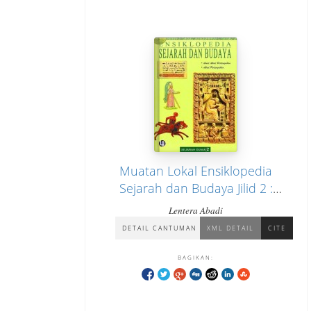
Muatan Lokal Ensiklopedia
Sejarah dan Budaya Jilid 2 :
Sejarah Dunia "Awal Abad
Lentera Abadi
Pertengahan, Abad Pertengahan"
DETAIL CANTUMAN
XML DETAIL
CITE
BAGIKAN: