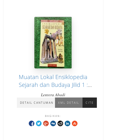
Muatan Lokal Ensiklopedia
Sejarah dan Budaya Jilid 1 :
Sejarah Dunia "Dunia Purba,
Lentera Abadi
Dunia Klasik"
DETAIL CANTUMAN
XML DETAIL
CITE
BAGIKAN: