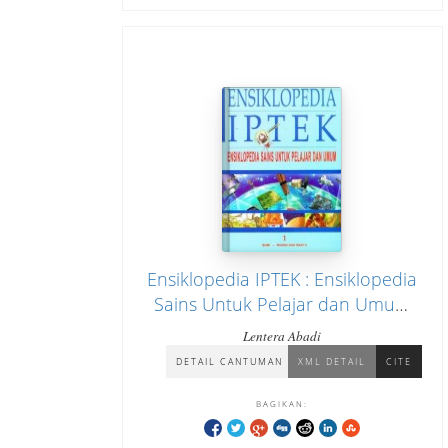
Ensiklopedia IPTEK : Ensiklopedia
Sains Untuk Pelajar dan Umum
Jilid 1 "Bumi, Ruang dan Waktu"
Lentera Abadi
DETAIL CANTUMAN
XML DETAIL
CITE
BAGIKAN: