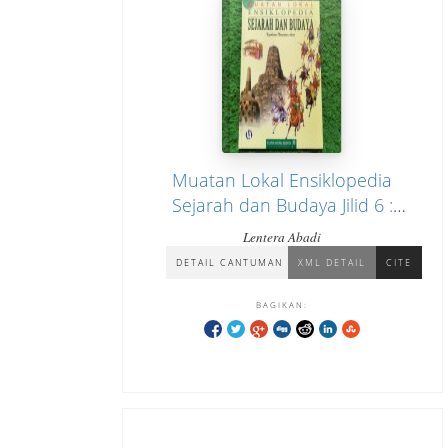
Muatan Lokal Ensiklopedia
Sejarah dan Budaya Jilid 6 :
Sejarah Nasional Indonesia
Lentera Abadi
"Kepulauan Nusantara Awal"
DETAIL CANTUMAN
XML DETAIL
CITE
BAGIKAN: