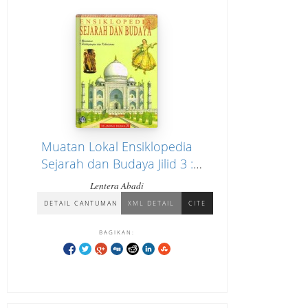
Muatan Lokal Ensiklopedia
Sejarah dan Budaya Jilid 3 :
Sejarah Dunia "Renaisans,
Lentera Abadi
Perdagangan dan Kekaisaran"
DETAIL CANTUMAN
XML DETAIL
CITE
BAGIKAN: