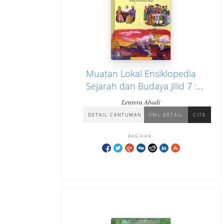
Muatan Lokal Ensiklopedia
Sejarah dan Budaya Jilid 7 :
Sejarah Nasional Indonesia
Lentera Abadi
"Dibawah Kolonialisme Barat"
DETAIL CANTUMAN
XML DETAIL
CITE
BAGIKAN: