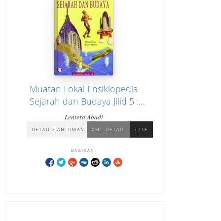
Muatan Lokal Ensiklopedia
Sejarah dan Budaya Jilid 5 :
Sejarah Dunia "Perang Dunia,
Lentera Abadi
Dunia Modern"
DETAIL CANTUMAN
XML DETAIL
CITE
BAGIKAN: