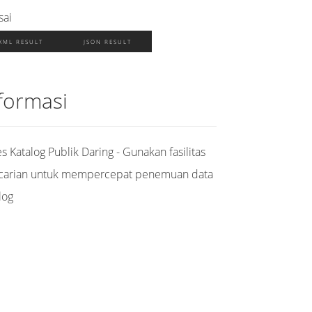
sai
XML RESULT
JSON RESULT
formasi
s Katalog Publik Daring - Gunakan fasilitas
carian untuk mempercepat penemuan data
log