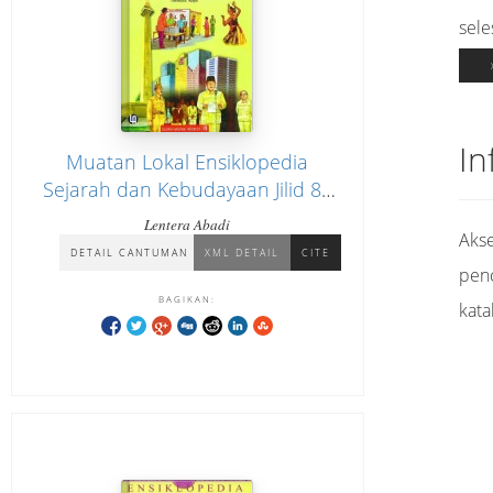
sele
In
Muatan Lokal Ensiklopedia
Sejarah dan Kebudayaan Jilid 8 :
Sejarah Nasional Indonesia
Lentera Abadi
Akse
"Indonesia Raya"
DETAIL CANTUMAN
XML DETAIL
CITE
pen
BAGIKAN:
kata