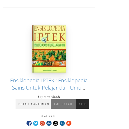
Ensiklopedia IPTEK : Ensiklopedia
Sains Untuk Pelajar dan Umum
Jilid 2 "Makhluk Hidup, Manusia"
Lentera Abadi
DETAIL CANTUMAN
XML DETAIL
CITE
BAGIKAN: