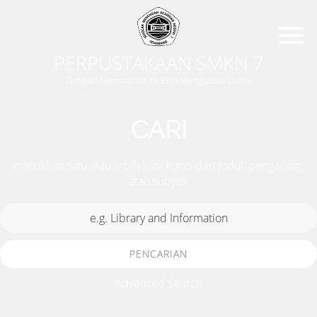
PERPUSTAKAAN SMKN 7
Dengan Membaca Kita Bisa Menguasai Dunia
CARI
masukkan satu atau lebih kata kunci dari judul, pengarang,
atau subyek
PENCARIAN
Advanced Search