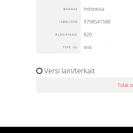
Indonesia
BAHASA
9798541588
ISBN/ISSN
820
KLASIFIKASI
text
TIPE ISI
Versi lain/terkait
Tidak t