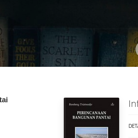
Pengarang
ISBN/ISSN
Lokasi
ai
In
DET