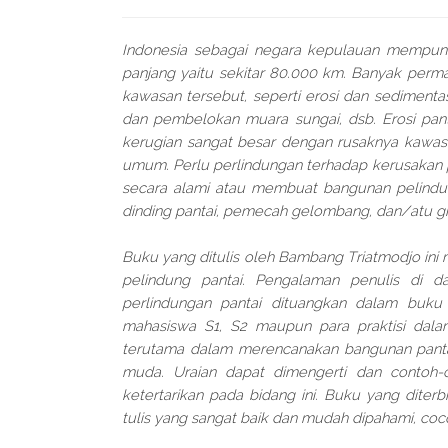
Indonesia sebagai negara kepulauan mempuny
panjang yaitu sekitar 80.000 km. Banyak perma
kawasan tersebut, seperti erosi dan sedimenta
dan pembelokan muara sungai, dsb. Erosi pan
kerugian sangat besar dengan rusaknya kawasa
umum. Perlu perlindungan terhadap kerusakan p
secara alami atau membuat bangunan pelindun
dinding pantai, pemecah gelombang, dan/atu groi
Buku yang ditulis oleh Bambang Triatmodjo in
pelindung pantai. Pengalaman penulis di d
perlindungan pantai dituangkan dalam buku 
mahasiswa S1, S2 maupun para praktisi da
terutama dalam merencanakan bangunan pantai
muda. Uraian dapat dimengerti dan contoh-
ketertarikan pada bidang ini. Buku yang diterbi
tulis yang sangat baik dan mudah dipahami, coc