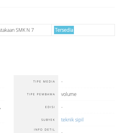
stakaan SMK N 7
Tersedia
-
TIPE MEDIA
volume
TIPE PEMBAWA
,
-
EDISI
teknik sipil
SUBYEK
INFO DETIL
-