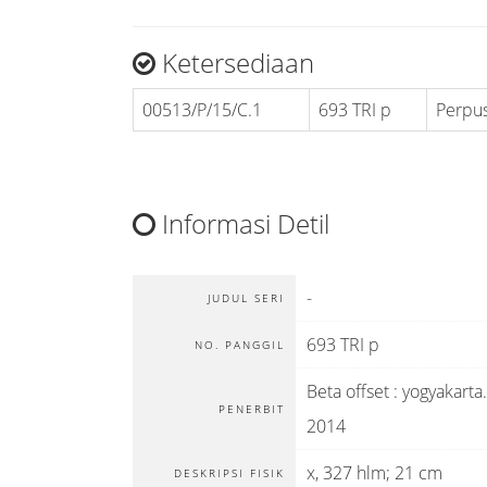
Ketersediaan
00513/P/15/C.1
693 TRI p
Perpu
Informasi Detil
-
JUDUL SERI
693 TRI p
NO. PANGGIL
Beta offset
:
yogyakarta
.
PENERBIT
2014
x, 327 hlm; 21 cm
DESKRIPSI FISIK