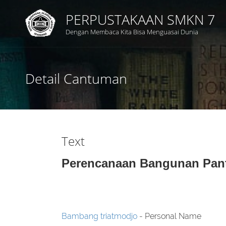
PERPUSTAKAAN SMKN 7
Dengan Membaca Kita Bisa Menguasai Dunia
Judul
Detail Cantuman
Subyek
Tipe Koleksi
Text
GMD
Perencanaan Bangunan Pant
Pencarian
Bambang triatmodjo
- Personal Name