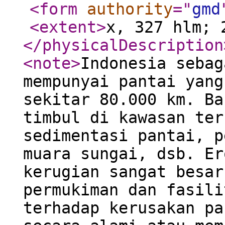
<form
authority
="
gmd
<extent
>
x, 327 hlm; 
</physicalDescription
<note
>
Indonesia sebag
mempunyai pantai yang
sekitar 80.000 km. Ba
timbul di kawasan ter
sedimentasi pantai, p
muara sungai, dsb. Er
kerugian sangat besar
permukiman dan fasili
terhadap kerusakan pa