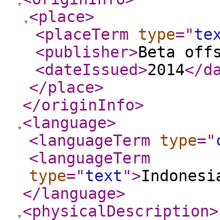
<place
>
<placeTerm
type
="
te
<publisher
>
Beta off
<dateIssued
>
2014
</d
</place
>
</originInfo
>
<language
>
<languageTerm
type
="
<languageTerm
type
="
text
"
>
Indonesi
</language
>
<physicalDescription
>