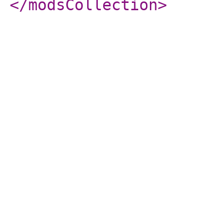
</modsCollection
>