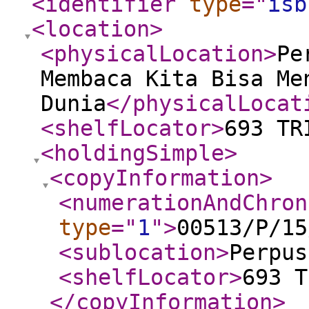
<identifier
type
="
isb
<location
>
<physicalLocation
>
Pe
Membaca Kita Bisa Me
Dunia
</physicalLocat
<shelfLocator
>
693 TR
<holdingSimple
>
<copyInformation
>
<numerationAndChron
type
="
1
"
>
00513/P/15
<sublocation
>
Perpus
<shelfLocator
>
693 T
</copyInformation
>