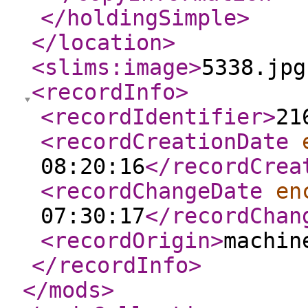
</holdingSimple
>
</location
>
<slims:image
>
5338.jpg
<recordInfo
>
<recordIdentifier
>
21
<recordCreationDate
08:20:16
</recordCrea
<recordChangeDate
en
07:30:17
</recordChan
<recordOrigin
>
machin
</recordInfo
>
</mods
>