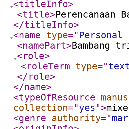
<titleInfo
>
<title
>
Perencanaan B
</titleInfo
>
<name
type
="
Personal 
<namePart
>
Bambang tr
<role
>
<roleTerm
type
="
tex
</role
>
</name
>
<typeOfResource
manus
collection
="
yes
"
>
mixe
<genre
authority
="
mar
<originInfo
>