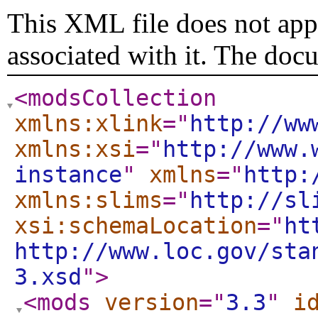
This XML file does not appe
associated with it. The doc
<modsCollection
xmlns:xlink
="
http://ww
xmlns:xsi
="
http://www.
instance
"
xmlns
="
http:
xmlns:slims
="
http://sl
xsi:schemaLocation
="
ht
http://www.loc.gov/sta
3.xsd
"
>
<mods
version
="
3.3
"
i