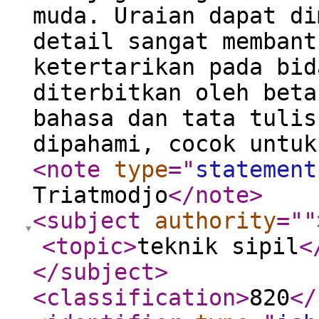
muda. Uraian dapat di
detail sangat membant
ketertarikan pada bid
diterbitkan oleh beta
bahasa dan tata tulis
dipahami, cocok untu
<note
type
="
statement
Triatmodjo
</note
>
<subject
authority
="
"
<topic
>
teknik sipil
<
</subject
>
<classification
>
820
</