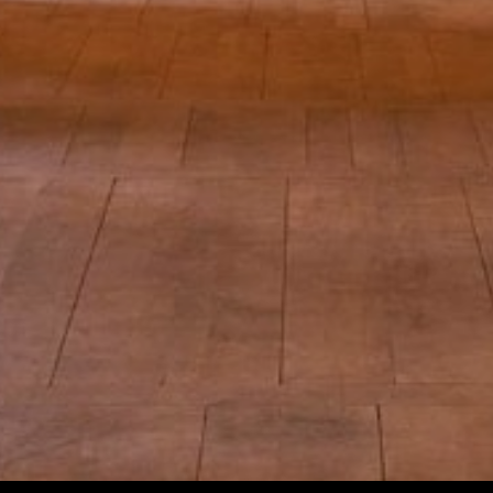
Judul
Pengarang
Subyek
ISBN/ISSN
Tipe Koleksi
Lokasi
GMD